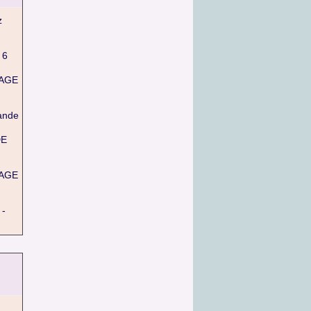
z
 6
SAGE
ande
DE
SAGE
-