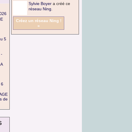
Sylvie Boyer
a créé ce
réseau Ning
.
026
DE
Créez un réseau Ning !
»
u 5
-
 A
 6
SAGE
s de
s